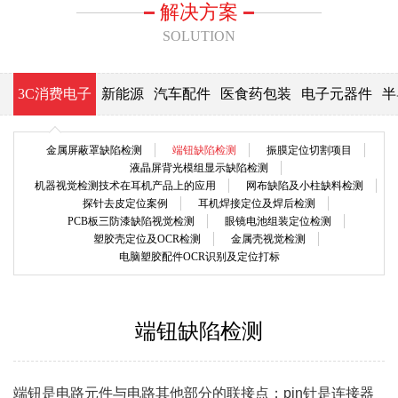
解决方案
SOLUTION
3C消费电子
新能源
汽车配件
医食药包装
电子元器件
半
金属屏蔽罩缺陷检测
端钮缺陷检测
振膜定位切割项目
液晶屏背光模组显示缺陷检测
机器视觉检测技术在耳机产品上的应用
网布缺陷及小柱缺料检测
探针去皮定位案例
耳机焊接定位及焊后检测
PCB板三防漆缺陷视觉检测
眼镜电池组装定位检测
塑胶壳定位及OCR检测
金属壳视觉检测
电脑塑胶配件OCR识别及定位打标
端钮缺陷检测
端钮是电路元件与电路其他部分的联接点；pin针是连接器