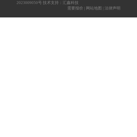
2023009050号
技术支持：
汇鑫科技
需要报价
|
网站地图
|
法律声明